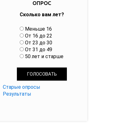
ОПРОС
Сколько вам лет?
В
Меньше 16
а
От 16 до 22
р
От 23 до 30
и
От 31 до 49
а
50 лет и старше
н
т
ы
Старые опросы
Результаты