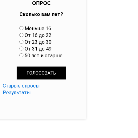
ОПРОС
Сколько вам лет?
В
Меньше 16
а
От 16 до 22
р
От 23 до 30
и
От 31 до 49
а
50 лет и старше
н
т
ы
Старые опросы
Результаты