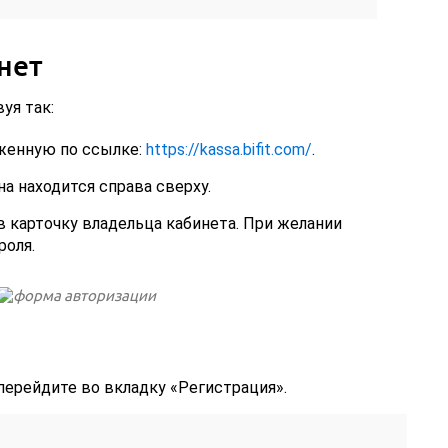
нет
уя так:
женную по ссылке:
https://kassa.bifit.com/
.
на находится справа сверху.
 карточку владельца кабинета. При желании
оля.
перейдите во вкладку «Регистрация».