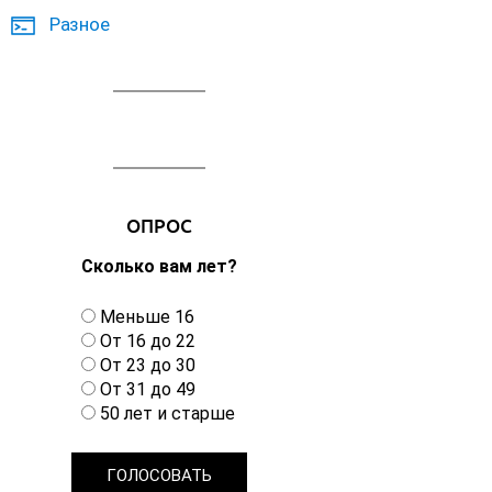
Разное
ОПРОС
Сколько вам лет?
В
Меньше 16
а
От 16 до 22
р
От 23 до 30
и
От 31 до 49
а
50 лет и старше
н
т
ы