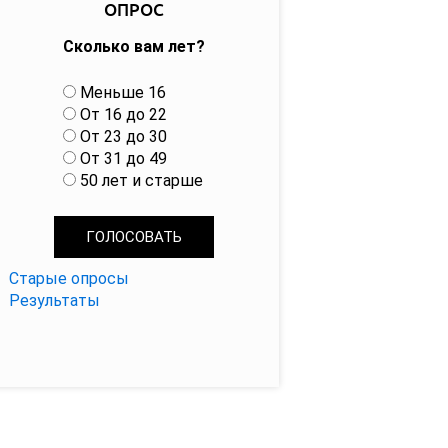
ОПРОС
Сколько вам лет?
В
Меньше 16
а
От 16 до 22
р
От 23 до 30
и
От 31 до 49
а
50 лет и старше
н
т
ы
Старые опросы
Результаты