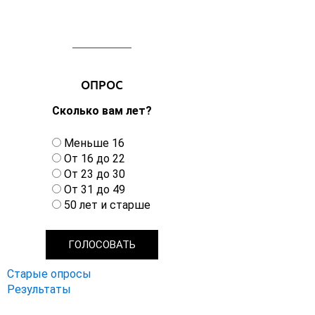
ОПРОС
Сколько вам лет?
В
Меньше 16
а
От 16 до 22
р
От 23 до 30
и
От 31 до 49
а
50 лет и старше
н
т
ы
Старые опросы
Результаты