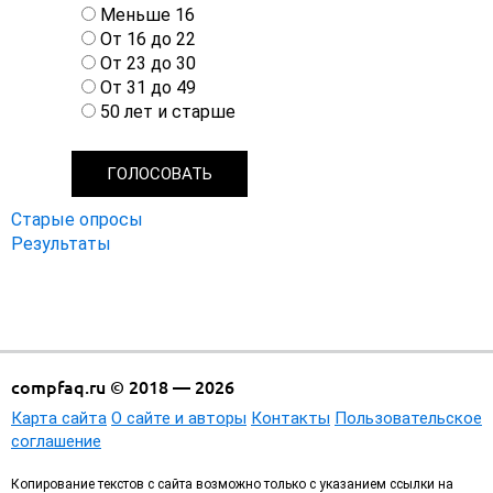
В
Меньше 16
а
От 16 до 22
р
От 23 до 30
и
От 31 до 49
а
50 лет и старше
н
т
ы
Старые опросы
Результаты
compfaq.ru © 2018 — 2026
Карта сайта
О сайте и авторы
Контакты
Пользовательское
соглашение
Копирование текстов с сайта возможно только с указанием ссылки на