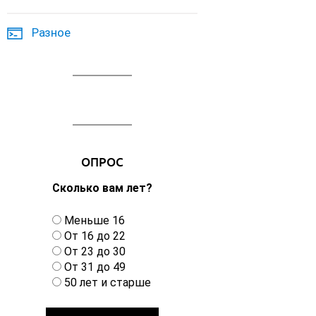
Разное
ОПРОС
Сколько вам лет?
В
Меньше 16
а
От 16 до 22
р
От 23 до 30
и
От 31 до 49
а
50 лет и старше
н
т