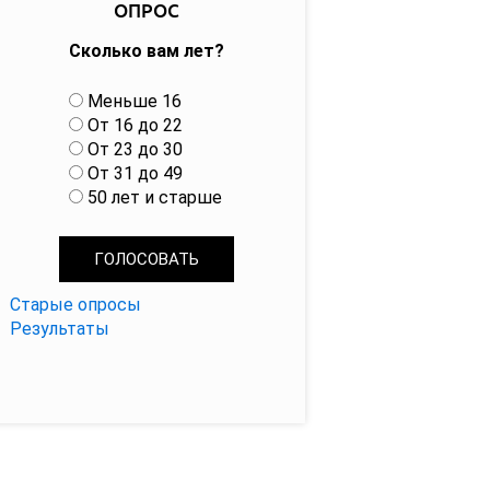
ОПРОС
Сколько вам лет?
В
Меньше 16
а
От 16 до 22
р
От 23 до 30
и
От 31 до 49
а
50 лет и старше
н
т
ы
Старые опросы
Результаты