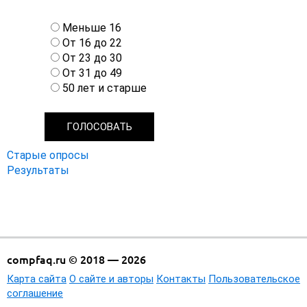
В
Меньше 16
а
От 16 до 22
р
От 23 до 30
и
От 31 до 49
а
50 лет и старше
н
т
ы
Старые опросы
Результаты
compfaq.ru © 2018 — 2026
Карта сайта
О сайте и авторы
Контакты
Пользовательское
соглашение