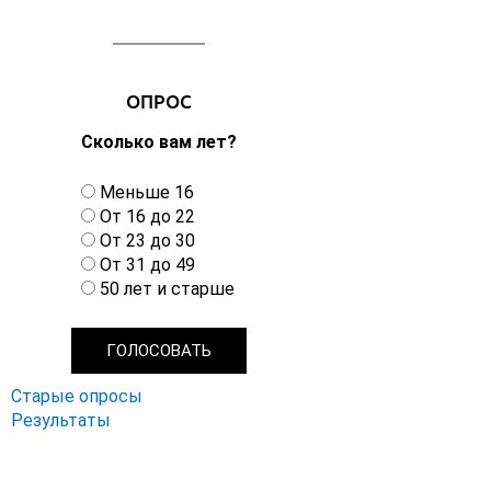
ОПРОС
Сколько вам лет?
В
Меньше 16
а
От 16 до 22
р
От 23 до 30
и
От 31 до 49
а
50 лет и старше
н
т
ы
Старые опросы
Результаты