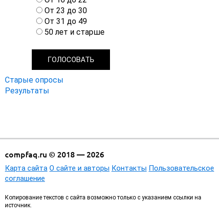
р
От 23 до 30
и
От 31 до 49
а
50 лет и старше
н
т
ы
Старые опросы
Результаты
compfaq.ru © 2018 — 2026
Карта сайта
О сайте и авторы
Контакты
Пользовательское
соглашение
Копирование текстов с сайта возможно только с указанием ссылки на
источник.