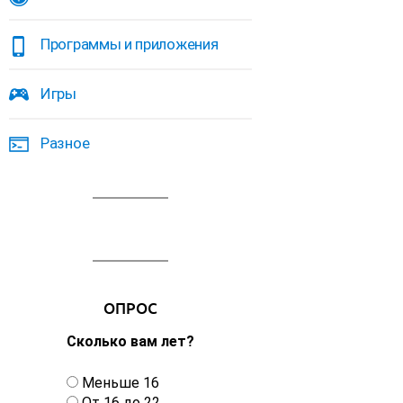
Программы и приложения
Игры
Разное
ОПРОС
Сколько вам лет?
В
Меньше 16
а
От 16 до 22