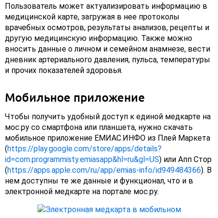
Пользователь может актуализировать информацию в
медицинской карте, загружая в нее протоколы
врачебных осмотров, результаты анализов, рецепты и
другую медицинскую информацию. Также можно
вносить данные о личном и семейном анамнезе, вести
дневник артериального давления, пульса, температуры
и прочих показателей здоровья.
Мобильное приложение
Чтобы получить удобный доступ к единой медкарте на
мос.ру со смартфона или планшета, нужно скачать
мобильное приложение ЕМИАС.ИНФО из Плей Маркета
(
https://play.google.com/store/apps/details?
id=com.programmisty.emiasapp&hl=ru&gl=US
) или Апп Стор
(
https://apps.apple.com/ru/app/emias-info/id949484366
). В
нем доступны те же данные и функционал, что и в
электронной медкарте на портале мос.ру.