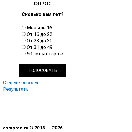
ОПРОС
Сколько вам лет?
В
Меньше 16
а
От 16 до 22
р
От 23 до 30
и
От 31 до 49
а
50 лет и старше
н
т
ы
Старые опросы
Результаты
compfaq.ru © 2018 — 2026