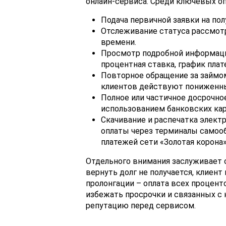
онлайн-сервиса. Среди ключевых о
Подача первичной заявки на по
Отслеживание статуса рассмотр
времени.
Просмотр подробной информаци
процентная ставка, график плат
Повторное обращение за займом
клиентов действуют пониженны
Полное или частичное досрочно
использованием банковских ка
Скачивание и распечатка элект
оплаты через терминалы самооб
платежей сети «Золотая корона»
Отдельного внимания заслуживает о
вернуть долг не получается, клиен
пролонгации – оплата всех процент
избежать просрочки и связанных с
репутацию перед сервисом.