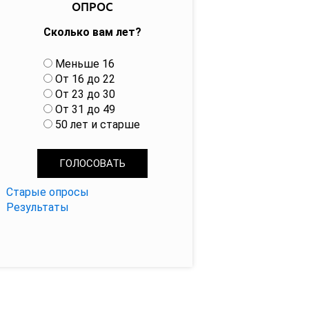
ОПРОС
Сколько вам лет?
В
Меньше 16
а
От 16 до 22
р
От 23 до 30
и
От 31 до 49
а
50 лет и старше
н
т
ы
Старые опросы
Результаты