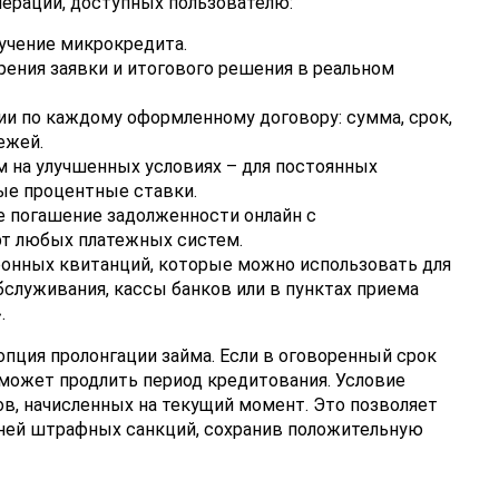
пераций, доступных пользователю:
лучение микрокредита.
ения заявки и итогового решения в реальном
и по каждому оформленному договору: сумма, срок,
ежей.
 на улучшенных условиях – для постоянных
е процентные ставки.
е погашение задолженности онлайн с
рт любых платежных систем.
ронных квитанций, которые можно использовать для
служивания, кассы банков или в пунктах приема
.
пция пролонгации займа. Если в оговоренный срок
т может продлить период кредитования. Условие
ов, начисленных на текущий момент. Это позволяет
 ней штрафных санкций, сохранив положительную