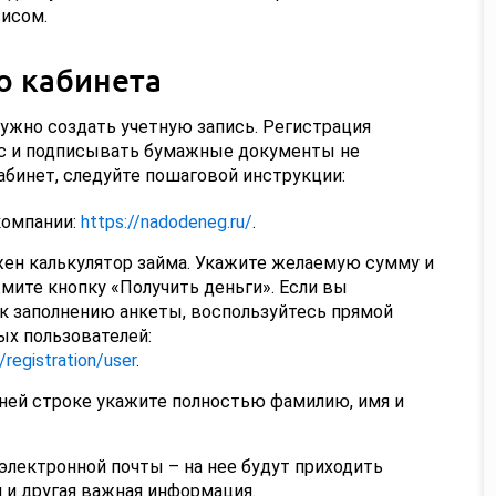
висом.
о кабинета
нужно создать учетную запись. Регистрация
ис и подписывать бумажные документы не
абинет, следуйте пошаговой инструкции:
компании:
https://nadodeneg.ru/
.
жен калькулятор займа. Укажите желаемую сумму и
мите кнопку «Получить деньги». Если вы
 к заполнению анкеты, воспользуйтесь прямой
ых пользователей:
/registration/user
.
ней строке укажите полностью фамилию, имя и
лектронной почты – на нее будут приходить
 и другая важная информация.