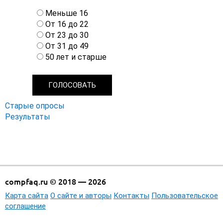
В
Меньше 16
а
От 16 до 22
р
От 23 до 30
и
От 31 до 49
а
50 лет и старше
н
т
ы
Старые опросы
Результаты
compfaq.ru © 2018 — 2026
Карта сайта
О сайте и авторы
Контакты
Пользовательское
соглашение