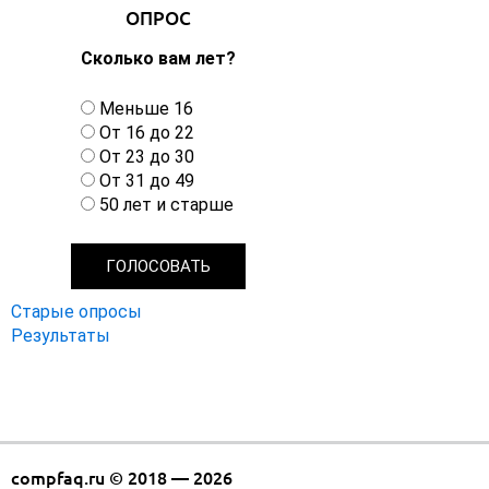
ОПРОС
Сколько вам лет?
В
Меньше 16
а
От 16 до 22
р
От 23 до 30
и
От 31 до 49
а
50 лет и старше
н
т
ы
Старые опросы
Результаты
compfaq.ru © 2018 — 2026