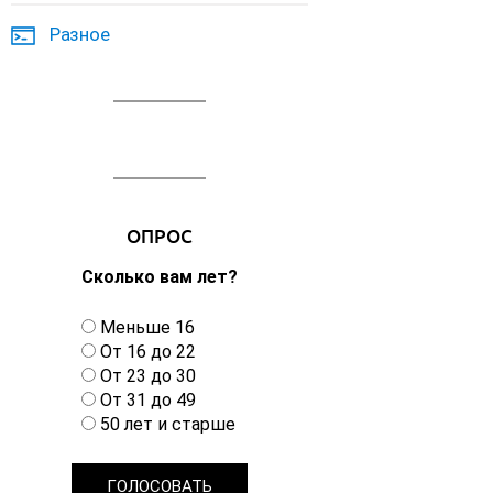
Разное
ОПРОС
Сколько вам лет?
В
Меньше 16
а
От 16 до 22
р
От 23 до 30
и
От 31 до 49
а
50 лет и старше
н
т