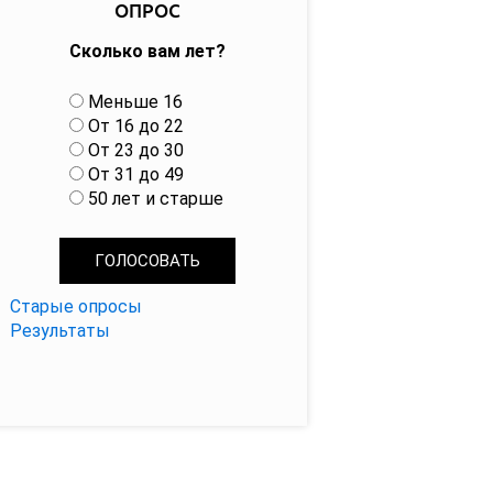
ОПРОС
Сколько вам лет?
В
Меньше 16
а
От 16 до 22
р
От 23 до 30
и
От 31 до 49
а
50 лет и старше
н
т
ы
Старые опросы
Результаты