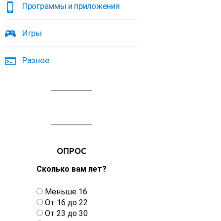
Программы и приложения
Игры
Разное
ОПРОС
Сколько вам лет?
В
Меньше 16
а
От 16 до 22
р
От 23 до 30