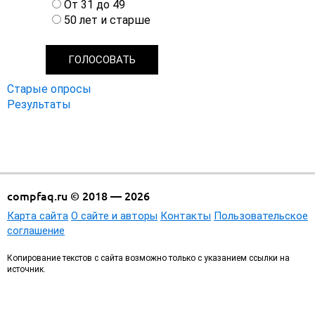
и
От 31 до 49
а
50 лет и старше
н
т
ы
Старые опросы
Результаты
compfaq.ru © 2018 — 2026
Карта сайта
О сайте и авторы
Контакты
Пользовательское
соглашение
Копирование текстов с сайта возможно только с указанием ссылки на
источник.