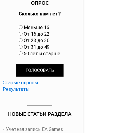
ОПРОС
Сколько вам лет?
В
Меньше 16
а
От 16 до 22
р
От 23 до 30
и
От 31 до 49
а
50 лет и старше
н
т
ы
Старые опросы
Результаты
НОВЫЕ СТАТЬИ РАЗДЕЛА
Учетная запись EA Games