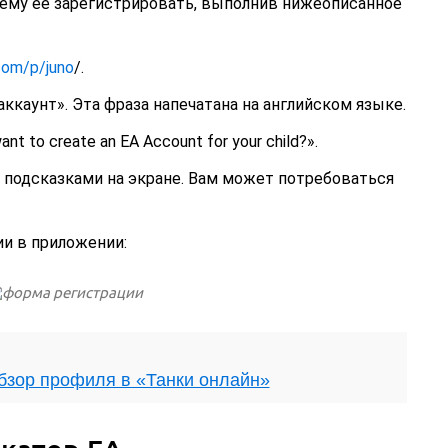
 ему ее зарегистрировать, выполнив нижеописанное
.com/p/juno
/.
каунт». Эта фраза напечатана на английском языке.
t to create an EA Account for your child?».
 подсказками на экране. Вам может потребоваться
и в приложении:
обзор профиля в «Танки онлайн»