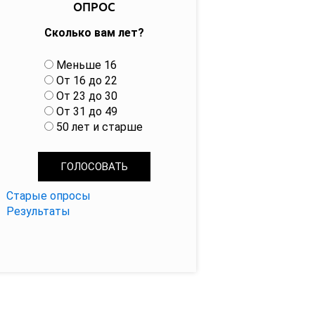
ОПРОС
Сколько вам лет?
В
Меньше 16
а
От 16 до 22
р
От 23 до 30
и
От 31 до 49
а
50 лет и старше
н
т
ы
Старые опросы
Результаты