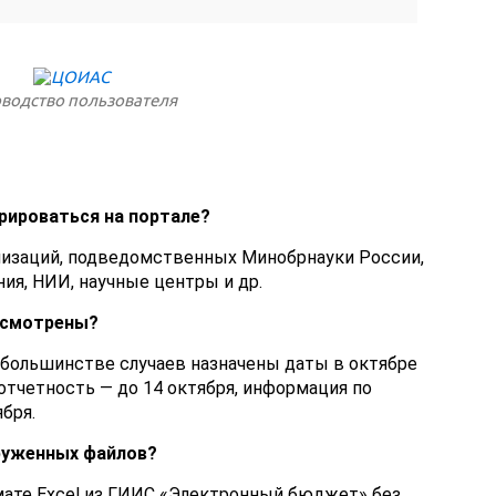
водство пользователя
рироваться на портале?
анизаций, подведомственных Минобрнауки России,
ия, НИИ, научные центры и др.
усмотрены?
в большинстве случаев назначены даты в октябре
 отчетность — до 14 октября, информация по
бря.
руженных файлов?
мате Excel из ГИИС «Электронный бюджет» без