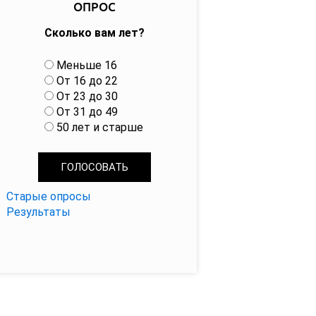
ОПРОС
Сколько вам лет?
В
Меньше 16
а
От 16 до 22
р
От 23 до 30
и
От 31 до 49
а
50 лет и старше
н
т
ы
Старые опросы
Результаты