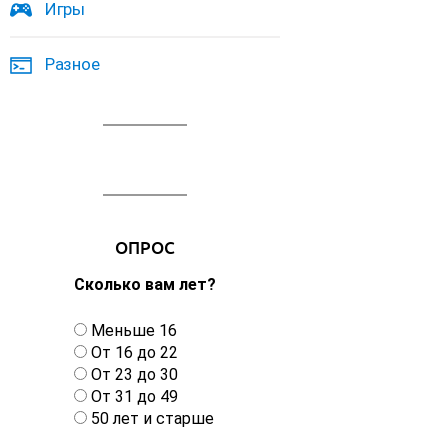
Игры
Разное
ОПРОС
Сколько вам лет?
В
Меньше 16
а
От 16 до 22
р
От 23 до 30
и
От 31 до 49
а
50 лет и старше
н