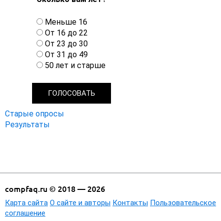
В
Меньше 16
а
От 16 до 22
р
От 23 до 30
и
От 31 до 49
а
50 лет и старше
н
т
ы
Старые опросы
Результаты
compfaq.ru © 2018 — 2026
Карта сайта
О сайте и авторы
Контакты
Пользовательское
соглашение