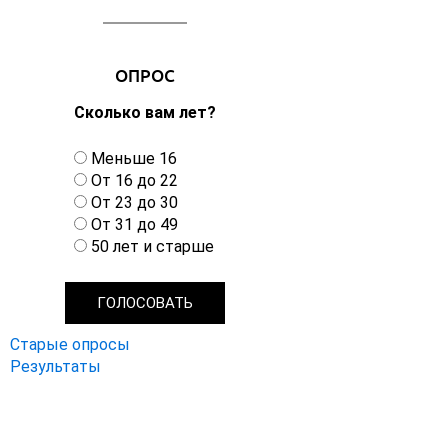
ОПРОС
Сколько вам лет?
В
Меньше 16
а
От 16 до 22
р
От 23 до 30
и
От 31 до 49
а
50 лет и старше
н
т
ы
Старые опросы
Результаты