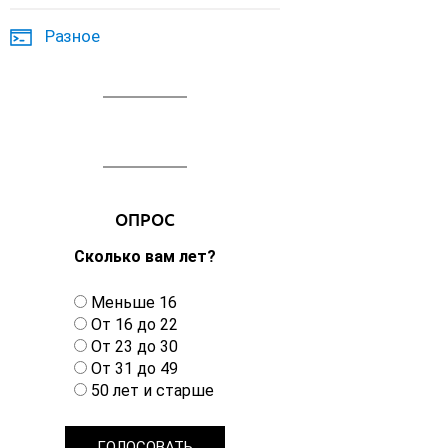
Разное
ОПРОС
Сколько вам лет?
В
Меньше 16
а
От 16 до 22
р
От 23 до 30
и
От 31 до 49
а
50 лет и старше
н
т