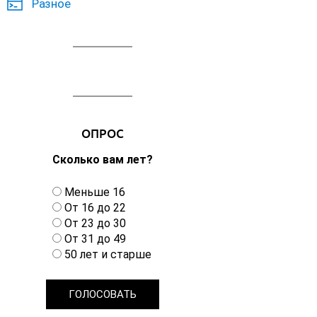
Разное
ОПРОС
Сколько вам лет?
В
Меньше 16
а
От 16 до 22
р
От 23 до 30
и
От 31 до 49
а
50 лет и старше
н
т
ы