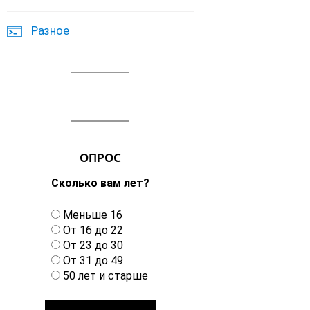
Разное
ОПРОС
Сколько вам лет?
В
Меньше 16
а
От 16 до 22
р
От 23 до 30
и
От 31 до 49
а
50 лет и старше
н
т