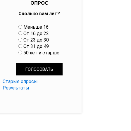
ОПРОС
Сколько вам лет?
В
Меньше 16
а
От 16 до 22
р
От 23 до 30
и
От 31 до 49
а
50 лет и старше
н
т
ы
Старые опросы
Результаты