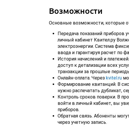
Возможности
Основные возможности, которые о
Передача показаний приборов у
личный кабинет Квител.ру Волж
электроэнергии. Система фикси
ввода и гарантируя расчет по фа
История начислений и платежей.
доступ к детализации всех услуг
транзакции за прошлые периоды
Онлайн-оплата. Через
kvitel.ru
мо
Формирование квитанций. В си
нужно распечатать дубликат, се
Контроль сроков поверки. В пр
войти в личный кабинет, вы ув
приборов.
Обратная связь. Абоненты мог
через учетную запись.