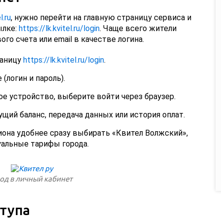
l.ru
, нужно перейти на главную страницу сервиса и
ылке:
https://lk.kvitel.ru/login
. Чаще всего жители
о счета или email в качестве логина.
раницу
https://lk.kvitel.ru/login
.
(логин и пароль).
е устройство, выберите войти через браузер.
щий баланс, передача данных или история оплат.
иона удобнее сразу выбирать «Квител Волжский»,
уальные тарифы города.
од в личный кабинет
тупа