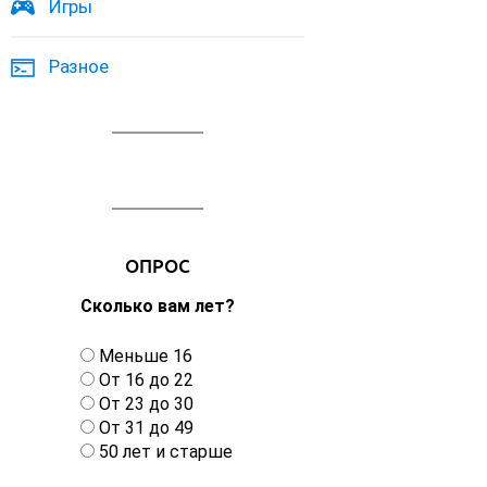
Игры
Разное
ОПРОС
Сколько вам лет?
В
Меньше 16
а
От 16 до 22
р
От 23 до 30
и
От 31 до 49
а
50 лет и старше
н