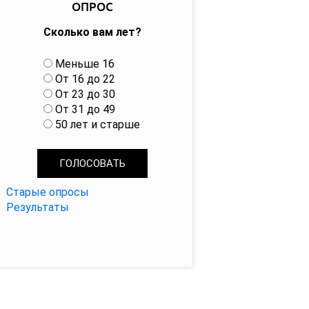
ОПРОС
Сколько вам лет?
В
Меньше 16
а
От 16 до 22
р
От 23 до 30
и
От 31 до 49
а
50 лет и старше
н
т
ы
Старые опросы
Результаты