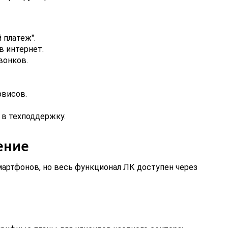
 платеж".
в интернет.
вонков.
висов.
в техподдержку.
ение
артфонов, но весь функционал ЛК доступен через