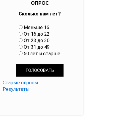
ОПРОС
Сколько вам лет?
В
Меньше 16
а
От 16 до 22
р
От 23 до 30
и
От 31 до 49
а
50 лет и старше
н
т
ы
Старые опросы
Результаты