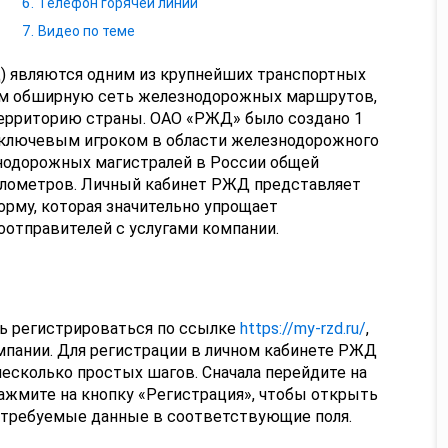
Телефон горячей линии
Видео по теме
 являются одним из крупнейших транспортных
им обширную сеть железнодорожных маршрутов,
рриторию страны. ОАО «РЖД» было создано 1
ло ключевым игроком в области железнодорожного
знодорожных магистралей в России общей
илометров. Личный кабинет РЖД представляет
рму, которая значительно упрощает
отправителей с услугами компании.
ь регистрироваться по ссылке
https://my-rzd.ru/
,
мпании. Для регистрации в личном кабинете РЖД
есколько простых шагов. Сначала перейдите на
. Нажмите на кнопку «Регистрация», чтобы открыть
е требуемые данные в соответствующие поля.