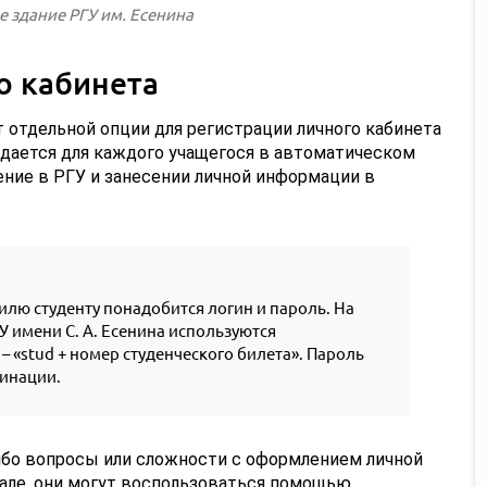
е здание РГУ им. Есенина
о кабинета
т отдельной опции для регистрации личного кабинета
оздается для каждого учащегося в автоматическом
чение в РГУ и занесении личной информации в
илю студенту понадобится логин и пароль. На
 имени С. А. Есенина используются
– «stud + номер студенческого билета». Пароль
бинации.
либо вопросы или сложности с оформлением личной
тале, они могут воспользоваться помощью