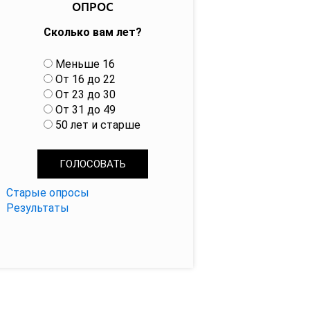
ОПРОС
Сколько вам лет?
В
Меньше 16
а
От 16 до 22
р
От 23 до 30
и
От 31 до 49
а
50 лет и старше
н
т
ы
Старые опросы
Результаты