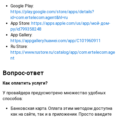
Google Play:
https://play.google.com/store/apps/details?
id=com.ertelecom.agent&hl=ru
App Store:
https://apps.apple.com/us/app/мой-дом-
ру/id799358248
App Gallery:
https://appgallery.huawei.com/app/C101960911
Ru Store:
https://www.rustore.ru/catalog/app/com.ertelecom.age
nt
Вопрос-ответ
Как оплатить услуги?
У провайдера предусмотрено множество удобных
способов:
Банковская карта. Оплата этим методом доступна
как на сайте, так и в приложении. Просто введите