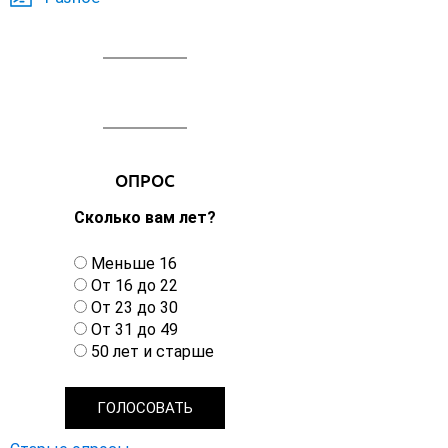
ОПРОС
Сколько вам лет?
В
Меньше 16
а
От 16 до 22
р
От 23 до 30
и
От 31 до 49
а
50 лет и старше
н
т
ы