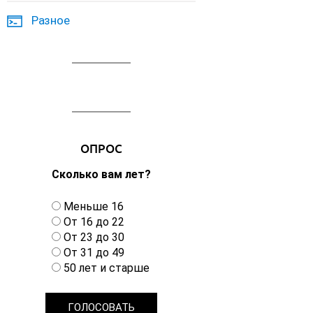
Разное
ОПРОС
Сколько вам лет?
В
Меньше 16
а
От 16 до 22
р
От 23 до 30
и
От 31 до 49
а
50 лет и старше
н
т