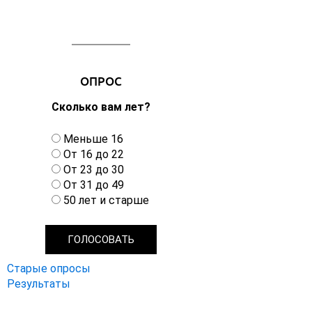
ОПРОС
Сколько вам лет?
В
Меньше 16
а
От 16 до 22
р
От 23 до 30
и
От 31 до 49
а
50 лет и старше
н
т
ы
Старые опросы
Результаты