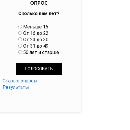
ОПРОС
Сколько вам лет?
В
Меньше 16
а
От 16 до 22
р
От 23 до 30
и
От 31 до 49
а
50 лет и старше
н
т
ы
Старые опросы
Результаты