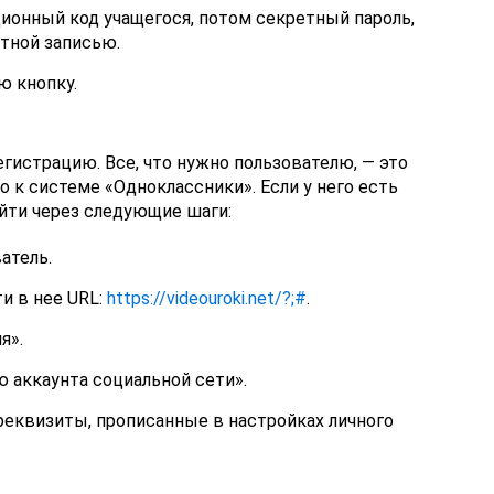
ионный код учащегося, потом секретный пароль,
ётной записью.
ю кнопку.
гистрацию. Все, что нужно пользователю, — это
о к системе «Одноклассники». Если у него есть
йти через следующие шаги:
атель.
и в нее URL:
https://videouroki.net/?;#
.
я».
 аккаунта социальной сети».
еквизиты, прописанные в настройках личного