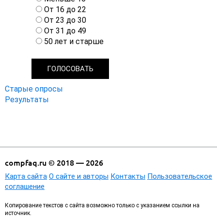
а
От 16 до 22
р
От 23 до 30
и
От 31 до 49
а
50 лет и старше
н
т
ы
Старые опросы
Результаты
compfaq.ru © 2018 — 2026
Карта сайта
О сайте и авторы
Контакты
Пользовательское
соглашение
Копирование текстов с сайта возможно только с указанием ссылки на
источник.