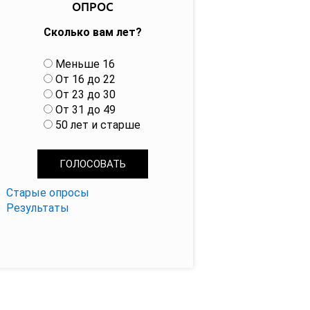
ОПРОС
Сколько вам лет?
В
Меньше 16
а
От 16 до 22
р
От 23 до 30
и
От 31 до 49
а
50 лет и старше
н
т
ы
Старые опросы
Результаты