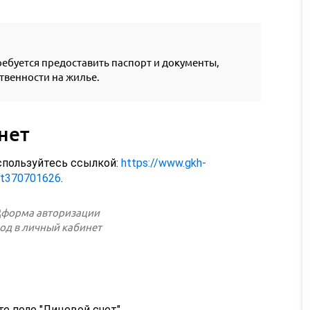
ебуется предоставить паспорт и документы,
венности на жилье.
нет
спользуйтесь ссылкой:
https://www.gkh-
7t370701626
.
од в личный кабинет
е поле "Лицевой счет".