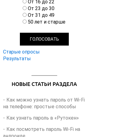
а
От 16 до 22
р
От 23 до 30
и
От 31 до 49
а
50 лет и старше
н
т
ы
Старые опросы
Результаты
НОВЫЕ СТАТЬИ РАЗДЕЛА
Как можно узнать пароль от Wi-Fi
на телефоне: простые способы
Как узнать пароль в «Рутокен»
Как посмотреть пароль Wi-Fi на
андроиде