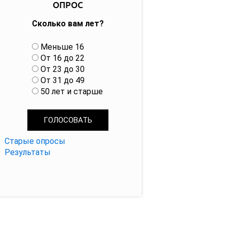
ОПРОС
Сколько вам лет?
В
Меньше 16
а
От 16 до 22
р
От 23 до 30
и
От 31 до 49
а
50 лет и старше
н
т
ы
Старые опросы
Результаты