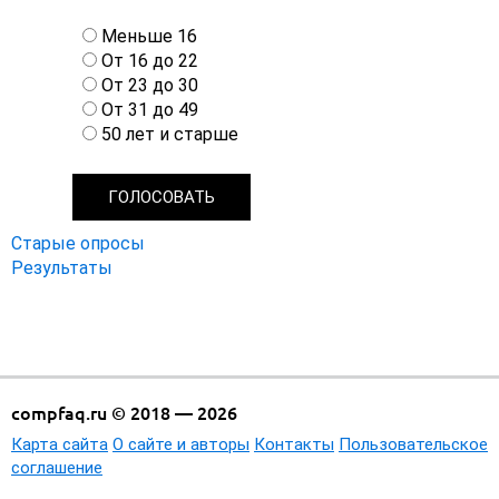
В
Меньше 16
а
От 16 до 22
р
От 23 до 30
и
От 31 до 49
а
50 лет и старше
н
т
ы
Старые опросы
Результаты
compfaq.ru © 2018 — 2026
Карта сайта
О сайте и авторы
Контакты
Пользовательское
соглашение