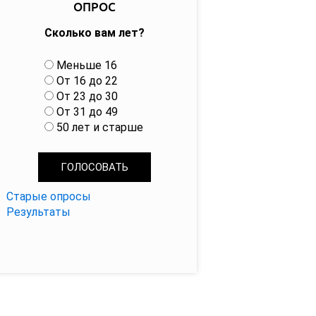
ОПРОС
Сколько вам лет?
В
Меньше 16
а
От 16 до 22
р
От 23 до 30
и
От 31 до 49
а
50 лет и старше
н
т
ы
Старые опросы
Результаты