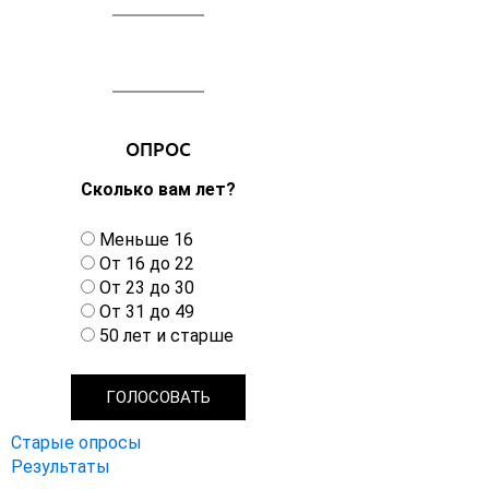
ОПРОС
Сколько вам лет?
В
Меньше 16
а
От 16 до 22
р
От 23 до 30
и
От 31 до 49
а
50 лет и старше
н
т
ы
Старые опросы
Результаты