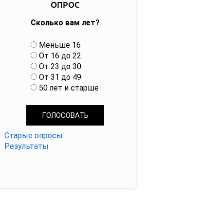
ОПРОС
Сколько вам лет?
В
Меньше 16
а
От 16 до 22
р
От 23 до 30
и
От 31 до 49
а
50 лет и старше
н
т
ы
Старые опросы
Результаты