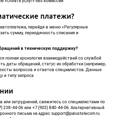
е «Оплата услуг» без комиссии.
матические платежи?
автоплатежа, перейдя в меню «Регулярные
азать сумму, периодичность списания и
бращений в техническую поддержку?
ся полная хронология взаимодействий со службой
ь даты обращений, статус их обработки (например,
 тексты вопросов и ответов специалистов. Данные
 и типу запроса.
инии
 или затруднений, свяжитесь со специалистами по
87) 238-44-06 или +7 (903) 840-44-06. Альтернативный
онного письма на адрес support@parustelecom.ru.