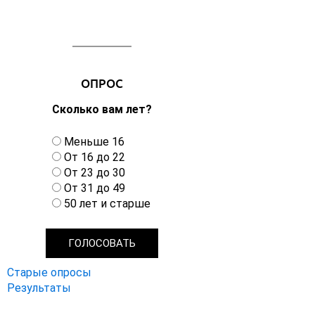
ОПРОС
Сколько вам лет?
В
Меньше 16
а
От 16 до 22
р
От 23 до 30
и
От 31 до 49
а
50 лет и старше
н
т
ы
Старые опросы
Результаты