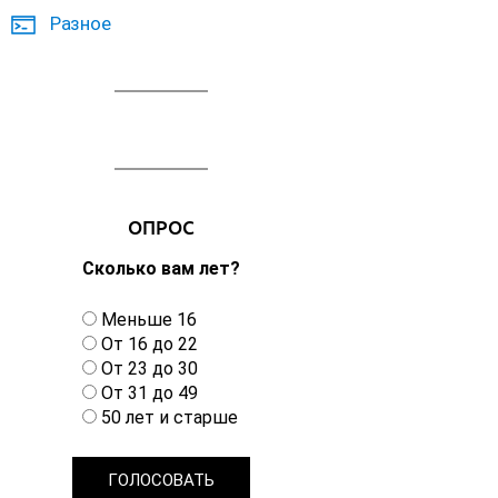
Разное
ОПРОС
Сколько вам лет?
В
Меньше 16
а
От 16 до 22
р
От 23 до 30
и
От 31 до 49
а
50 лет и старше
н
т
ы