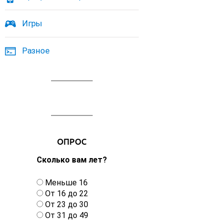
Игры
Разное
ОПРОС
Сколько вам лет?
В
Меньше 16
а
От 16 до 22
р
От 23 до 30
и
От 31 до 49