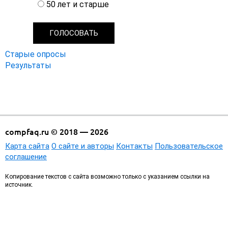
а
50 лет и старше
н
т
ы
Старые опросы
Результаты
compfaq.ru © 2018 — 2026
Карта сайта
О сайте и авторы
Контакты
Пользовательское
соглашение
Копирование текстов с сайта возможно только с указанием ссылки на
источник.