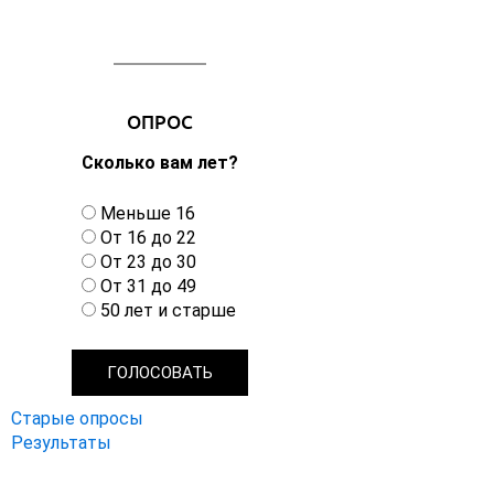
ОПРОС
Сколько вам лет?
В
Меньше 16
а
От 16 до 22
р
От 23 до 30
и
От 31 до 49
а
50 лет и старше
н
т
ы
Старые опросы
Результаты