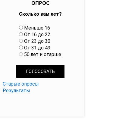
ОПРОС
Сколько вам лет?
В
Меньше 16
а
От 16 до 22
р
От 23 до 30
и
От 31 до 49
а
50 лет и старше
н
т
ы
Старые опросы
Результаты