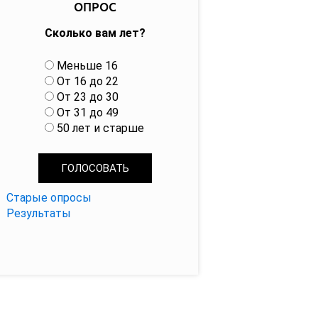
ОПРОС
Сколько вам лет?
В
Меньше 16
а
От 16 до 22
р
От 23 до 30
и
От 31 до 49
а
50 лет и старше
н
т
ы
Старые опросы
Результаты