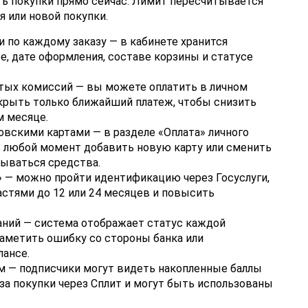
ь покупки прямо сейчас. Лимит пересчитывается
 или новой покупки.
 по каждому заказу — в кабинете хранится
е, дате оформления, составе корзины и статусе
тых комиссий — вы можете оплатить в личном
крыть только ближайший платеж, чтобы снизить
м месяце.
вскими картами — в разделе «Оплата» личного
в любой момент добавить новую карту или сменить
сываться средства.
 — можно пройти идентификацию через Госуслуги,
астями до 12 или 24 месяцев и повысить
аний — система отображает статус каждой
заметить ошибку со стороны банка или
лансе.
м — подписчики могут видеть накопленные баллы
за покупки через Сплит и могут быть использованы